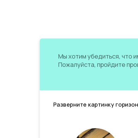
Мы хотим убедиться, что им
Пожалуйста, пройдите пров
Разверните картинку горизо