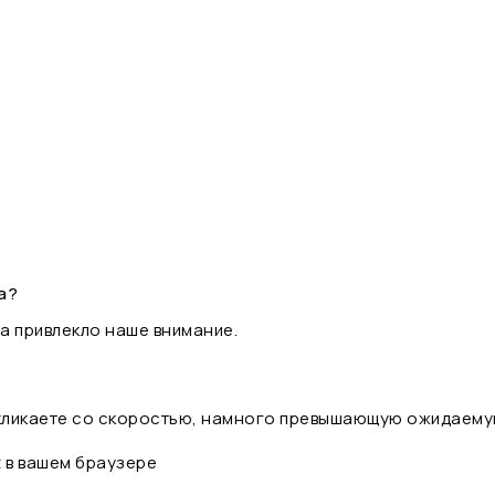
а?
а привлекло наше внимание.
 кликаете со скоростью, намного превышающую ожидаему
t в вашем браузере