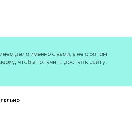
еем дело именно с вами, а не с ботом.
ерку, чтобы получить доступ к сайту.
нтально