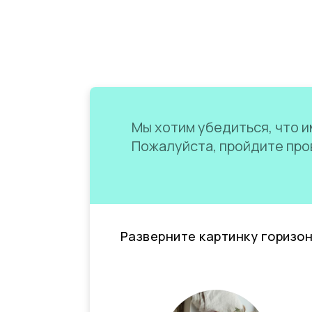
Мы хотим убедиться, что им
Пожалуйста, пройдите пров
Разверните картинку горизо