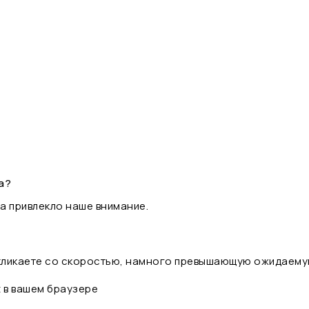
а?
а привлекло наше внимание.
 кликаете со скоростью, намного превышающую ожидаему
t в вашем браузере