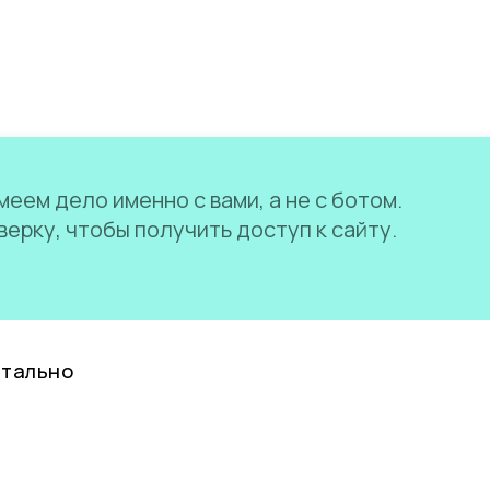
еем дело именно с вами, а не с ботом.
ерку, чтобы получить доступ к сайту.
нтально