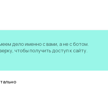
еем дело именно с вами, а не с ботом.
ерку, чтобы получить доступ к сайту.
нтально