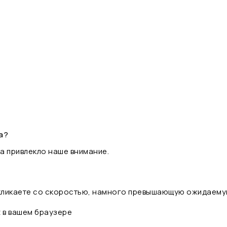
а?
а привлекло наше внимание.
 кликаете со скоростью, намного превышающую ожидаему
t в вашем браузере