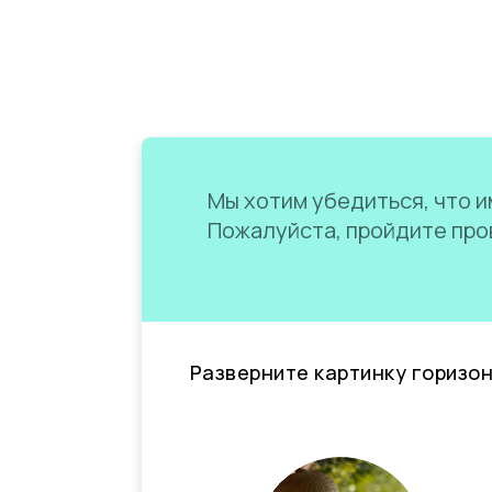
Мы хотим убедиться, что им
Пожалуйста, пройдите пров
Разверните картинку горизо