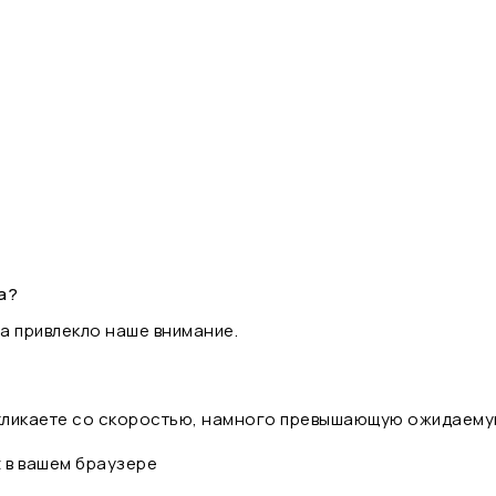
а?
а привлекло наше внимание.
 кликаете со скоростью, намного превышающую ожидаему
t в вашем браузере