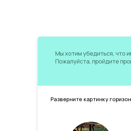
Мы хотим убедиться, что им
Пожалуйста, пройдите пров
Разверните картинку горизо