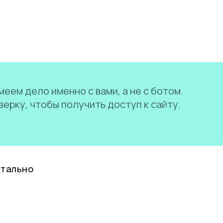
еем дело именно с вами, а не с ботом.
ерку, чтобы получить доступ к сайту.
нтально