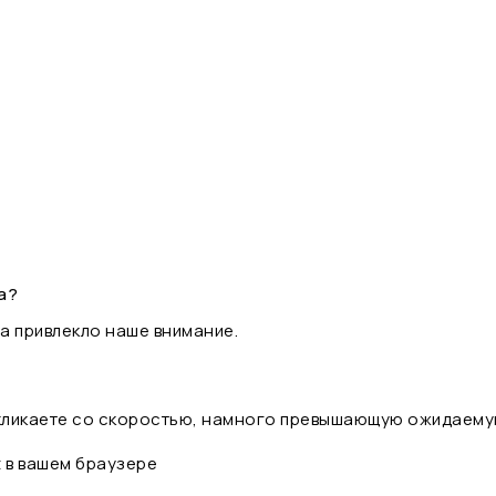
а?
а привлекло наше внимание.
 кликаете со скоростью, намного превышающую ожидаему
t в вашем браузере