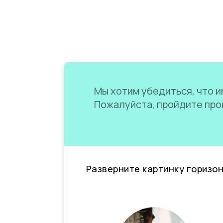
Мы хотим убедиться, что им
Пожалуйста, пройдите пров
Разверните картинку горизо