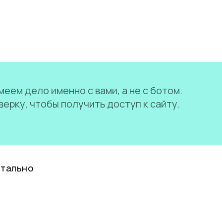
еем дело именно с вами, а не с ботом.
ерку, чтобы получить доступ к сайту.
нтально