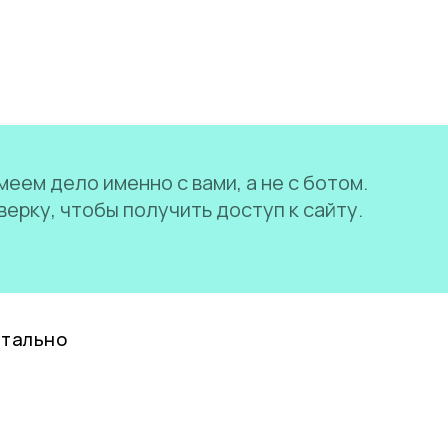
еем дело именно с вами, а не с ботом.
ерку, чтобы получить доступ к сайту.
нтально