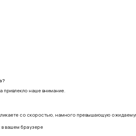
а?
а привлекло наше внимание.
 кликаете со скоростью, намного превышающую ожидаему
t в вашем браузере