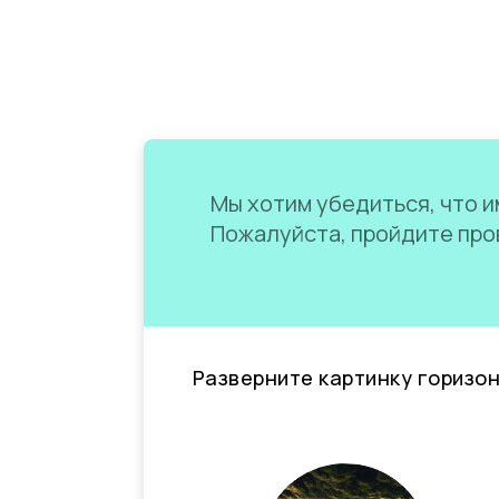
Мы хотим убедиться, что им
Пожалуйста, пройдите пров
Разверните картинку горизо