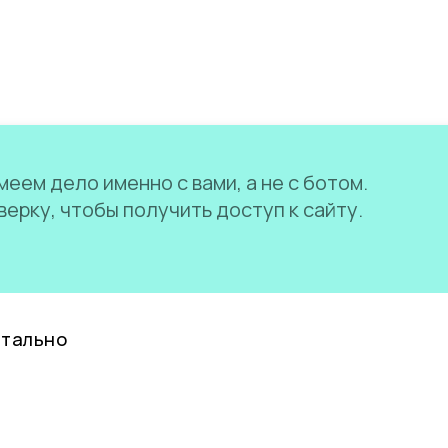
еем дело именно с вами, а не с ботом.
ерку, чтобы получить доступ к сайту.
нтально