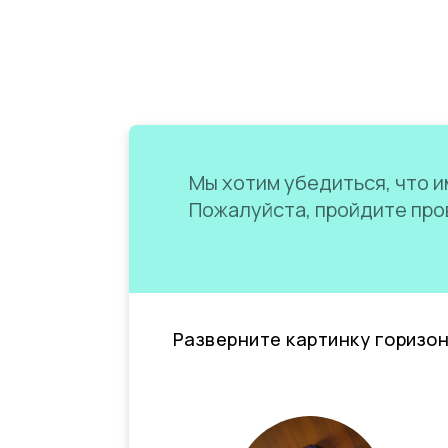
Мы хотим убедиться, что им
Пожалуйста, пройдите пров
Разверните картинку горизо