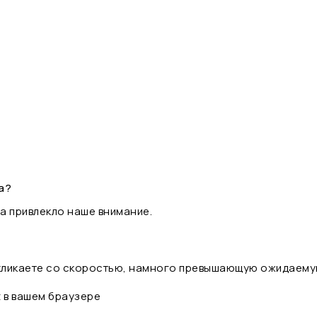
а?
а привлекло наше внимание.
 кликаете со скоростью, намного превышающую ожидаему
t в вашем браузере