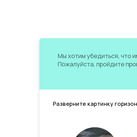
Мы хотим убедиться, что им
Пожалуйста, пройдите пров
Разверните картинку горизо