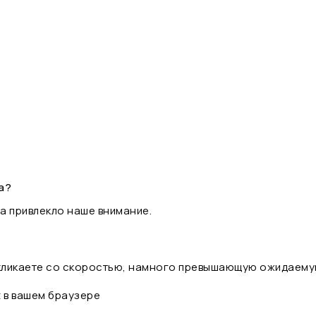
а?
а привлекло наше внимание.
 кликаете со скоростью, намного превышающую ожидаему
t в вашем браузере