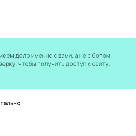
еем дело именно с вами, а не с ботом.
ерку, чтобы получить доступ к сайту.
нтально