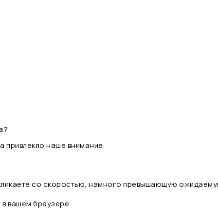
а?
а привлекло наше внимание.
 кликаете со скоростью, намного превышающую ожидаему
t в вашем браузере