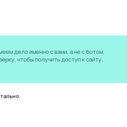
еем дело именно с вами, а не с ботом.
ерку, чтобы получить доступ к сайту.
нтально