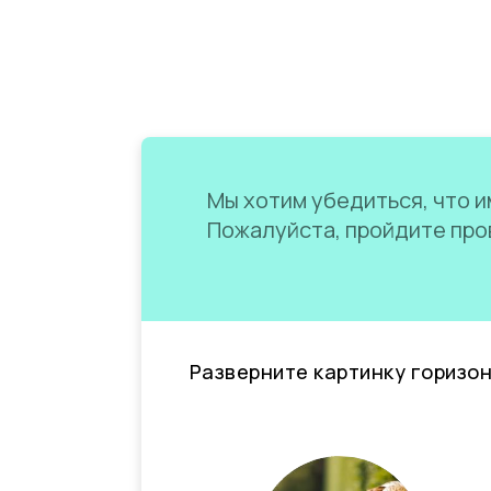
Мы хотим убедиться, что им
Пожалуйста, пройдите пров
Разверните картинку горизо