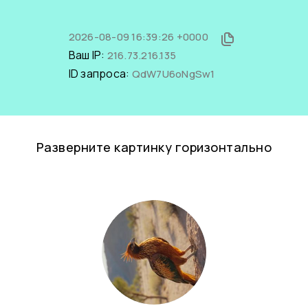
2026-08-09 16:39:26 +0000
Ваш IP:
216.73.216.135
ID запроса:
QdW7U6oNgSw1
Разверните картинку горизонтально