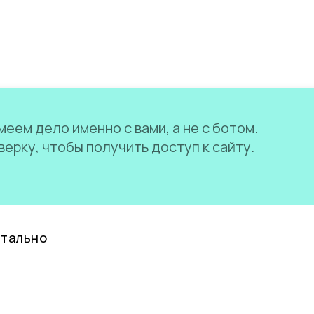
еем дело именно с вами, а не с ботом.
ерку, чтобы получить доступ к сайту.
нтально