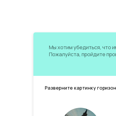
Мы хотим убедиться, что им
Пожалуйста, пройдите пров
Разверните картинку горизо