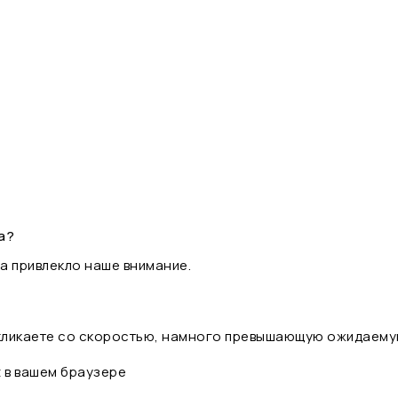
а?
а привлекло наше внимание.
 кликаете со скоростью, намного превышающую ожидаему
t в вашем браузере