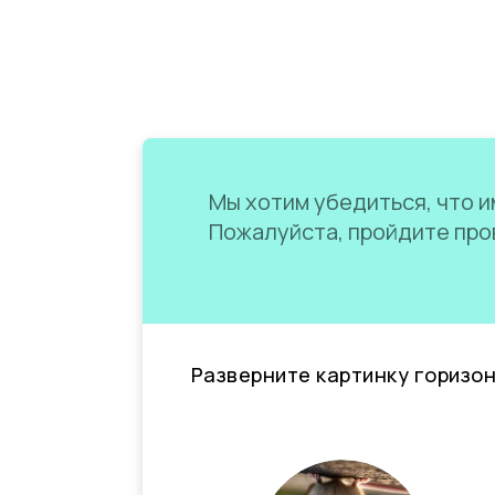
Мы хотим убедиться, что им
Пожалуйста, пройдите пров
Разверните картинку горизо