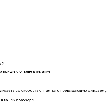
а?
а привлекло наше внимание.
 кликаете со скоростью, намного превышающую ожидаему
t в вашем браузере