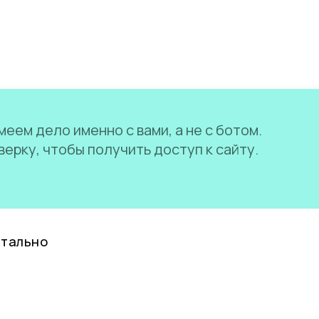
еем дело именно с вами, а не с ботом.
ерку, чтобы получить доступ к сайту.
нтально