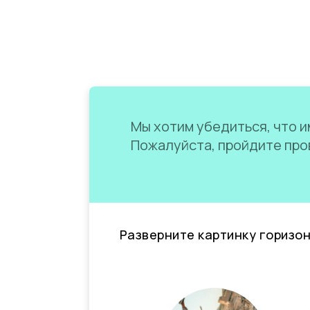
Мы хотим убедиться, что им
Пожалуйста, пройдите пров
Разверните картинку горизо