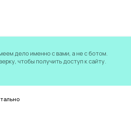
еем дело именно с вами, а не с ботом.
ерку, чтобы получить доступ к сайту.
нтально