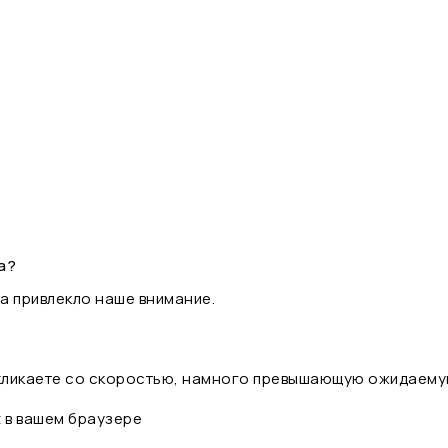
а?
а привлекло наше внимание.
 кликаете со скоростью, намного превышающую ожидаему
t в вашем браузере