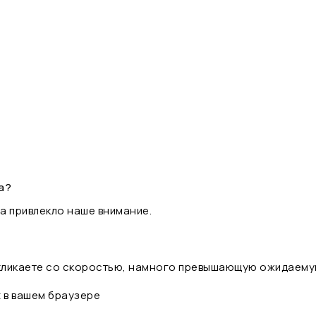
а?
а привлекло наше внимание.
 кликаете со скоростью, намного превышающую ожидаему
t в вашем браузере