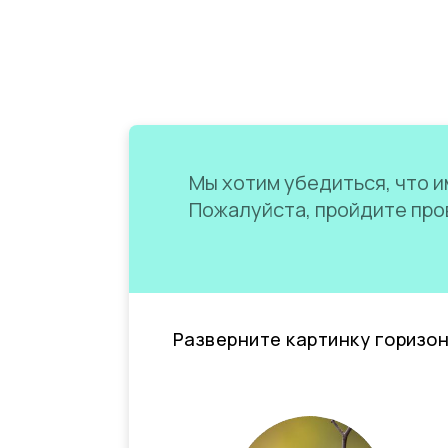
Мы хотим убедиться, что им
Пожалуйста, пройдите пров
Разверните картинку горизо