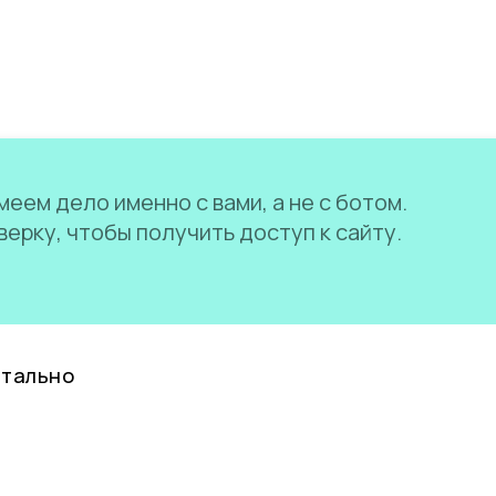
еем дело именно с вами, а не с ботом.
ерку, чтобы получить доступ к сайту.
нтально