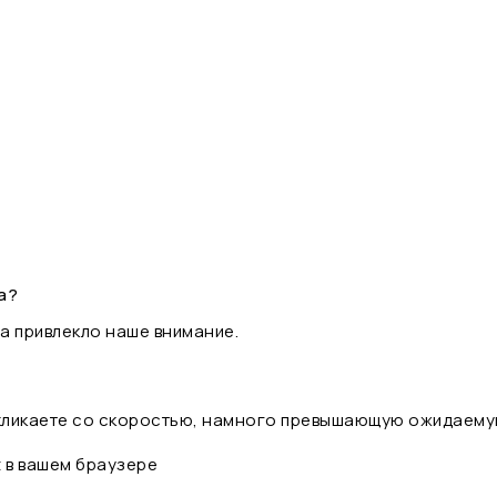
а?
а привлекло наше внимание.
 кликаете со скоростью, намного превышающую ожидаему
t в вашем браузере