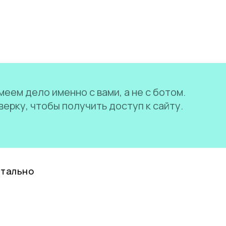
еем дело именно с вами, а не с ботом.
ерку, чтобы получить доступ к сайту.
нтально