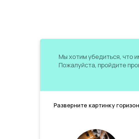
Мы хотим убедиться, что им
Пожалуйста, пройдите пров
Разверните картинку горизо