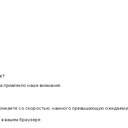
а?
а привлекло наше внимание.
 кликаете со скоростью, намного превышающую ожидаему
t в вашем браузере