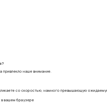
а?
а привлекло наше внимание.
 кликаете со скоростью, намного превышающую ожидаему
t в вашем браузере