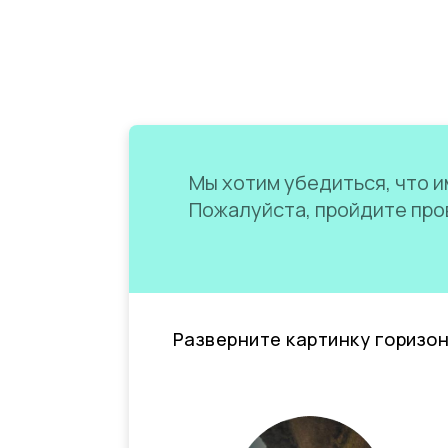
Мы хотим убедиться, что им
Пожалуйста, пройдите пров
Разверните картинку горизо