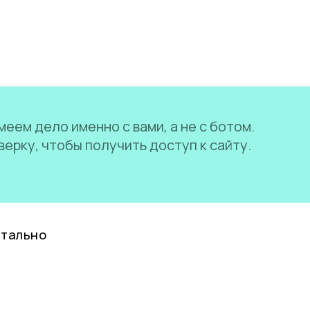
еем дело именно с вами, а не с ботом.
ерку, чтобы получить доступ к сайту.
нтально