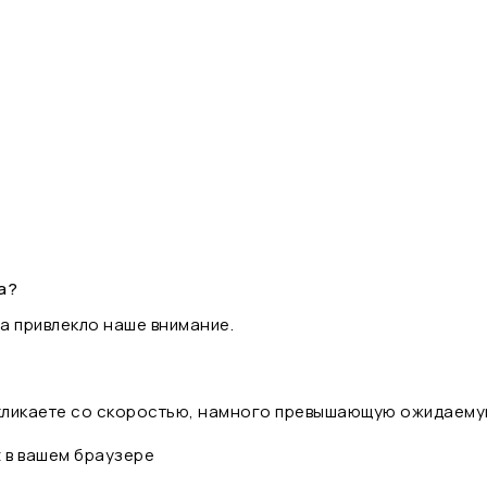
а?
а привлекло наше внимание.
 кликаете со скоростью, намного превышающую ожидаему
t в вашем браузере