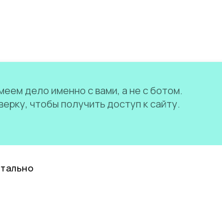
еем дело именно с вами, а не с ботом.
ерку, чтобы получить доступ к сайту.
нтально