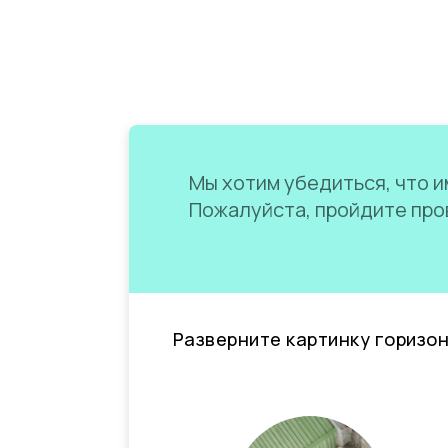
Мы хотим убедиться, что им
Пожалуйста, пройдите пров
Разверните картинку горизо