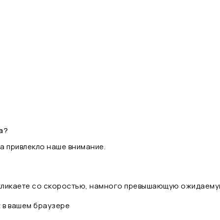
а?
а привлекло наше внимание.
 кликаете со скоростью, намного превышающую ожидаему
t в вашем браузере