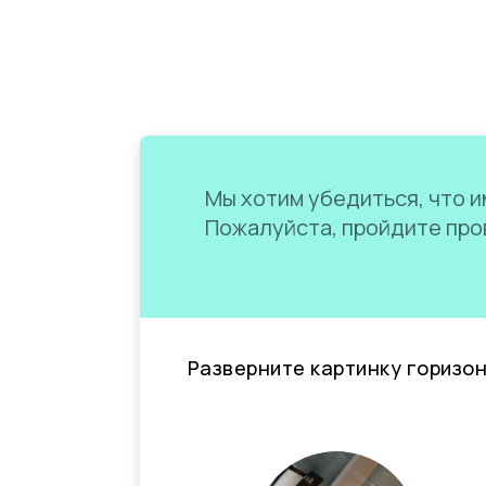
Мы хотим убедиться, что им
Пожалуйста, пройдите пров
Разверните картинку горизо