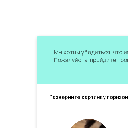
Мы хотим убедиться, что им
Пожалуйста, пройдите пров
Разверните картинку горизо