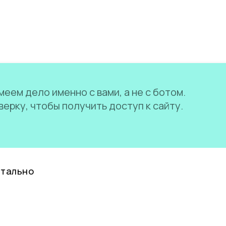
еем дело именно с вами, а не с ботом.
ерку, чтобы получить доступ к сайту.
нтально