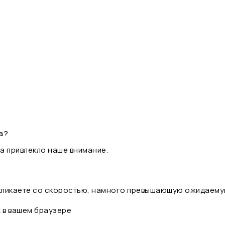
а?
а привлекло наше внимание.
 кликаете со скоростью, намного превышающую ожидаему
t в вашем браузере