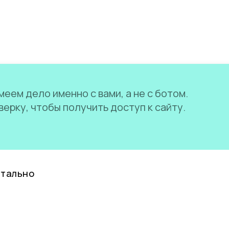
еем дело именно с вами, а не с ботом.
ерку, чтобы получить доступ к сайту.
нтально