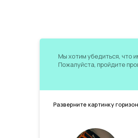
Мы хотим убедиться, что им
Пожалуйста, пройдите пров
Разверните картинку горизо