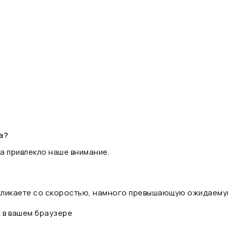
а?
а привлекло наше внимание.
 кликаете со скоростью, намного превышающую ожидаему
t в вашем браузере