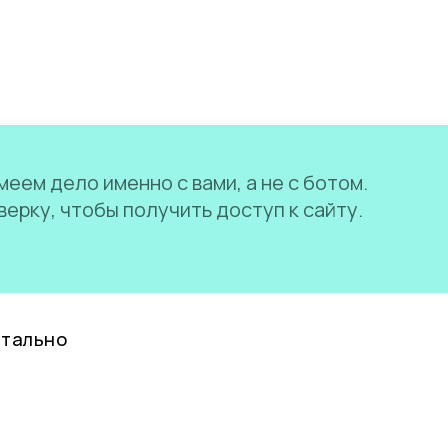
еем дело именно с вами, а не с ботом.
ерку, чтобы получить доступ к сайту.
нтально