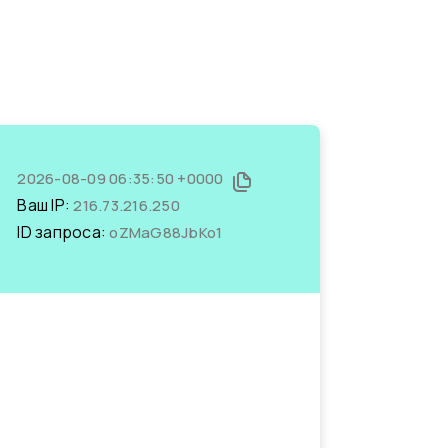
2026-08-09 06:35:50 +0000
Ваш IP:
216.73.216.250
ID запроса:
oZMaG88JbKo1