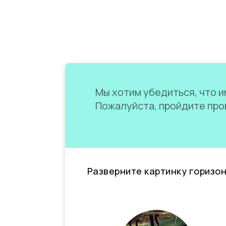
Мы хотим убедиться, что им
Пожалуйста, пройдите пров
Разверните картинку горизо