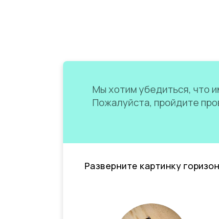
Мы хотим убедиться, что им
Пожалуйста, пройдите пров
Разверните картинку горизо