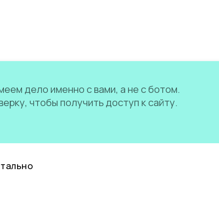
еем дело именно с вами, а не с ботом.
ерку, чтобы получить доступ к сайту.
нтально