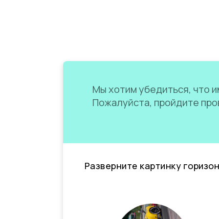
Мы хотим убедиться, что им
Пожалуйста, пройдите пров
Разверните картинку горизо