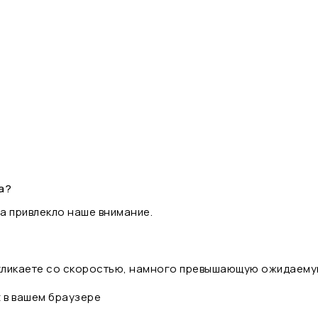
а?
а привлекло наше внимание.
 кликаете со скоростью, намного превышающую ожидаему
t в вашем браузере