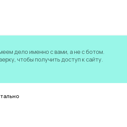
еем дело именно с вами, а не с ботом.
ерку, чтобы получить доступ к сайту.
нтально