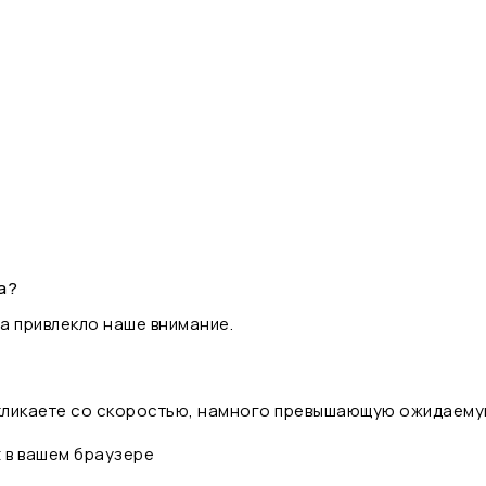
а?
а привлекло наше внимание.
 кликаете со скоростью, намного превышающую ожидаему
t в вашем браузере