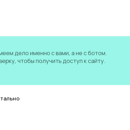
еем дело именно с вами, а не с ботом.
ерку, чтобы получить доступ к сайту.
нтально