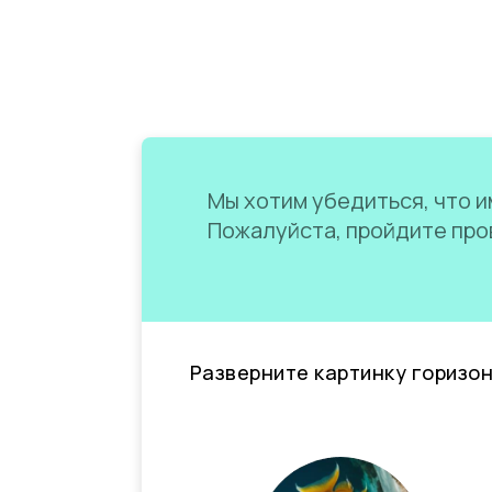
Мы хотим убедиться, что им
Пожалуйста, пройдите пров
Разверните картинку горизо