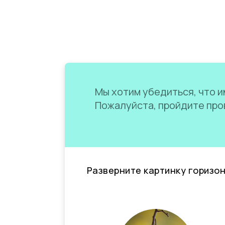
Мы хотим убедиться, что им
Пожалуйста, пройдите пров
Разверните картинку горизо