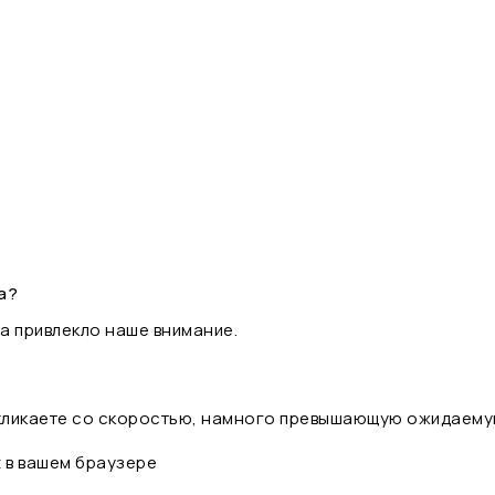
а?
а привлекло наше внимание.
 кликаете со скоростью, намного превышающую ожидаему
t в вашем браузере