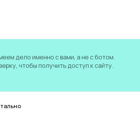
еем дело именно с вами, а не с ботом.
ерку, чтобы получить доступ к сайту.
нтально