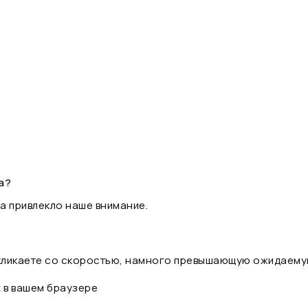
а?
а привлекло наше внимание.
 кликаете со скоростью, намного превышающую ожидаему
t в вашем браузере