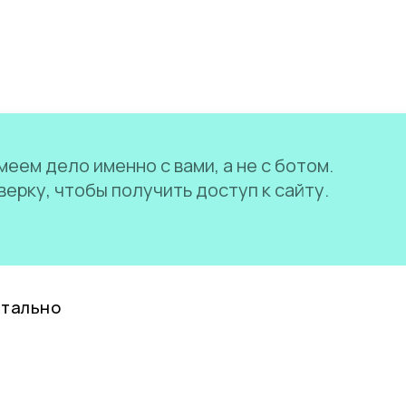
еем дело именно с вами, а не с ботом.
ерку, чтобы получить доступ к сайту.
нтально