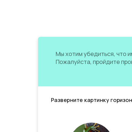
Мы хотим убедиться, что им
Пожалуйста, пройдите пров
Разверните картинку горизо