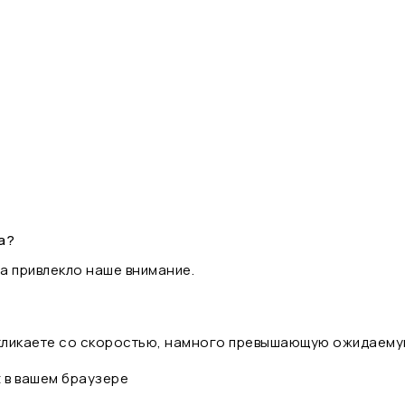
а?
а привлекло наше внимание.
 кликаете со скоростью, намного превышающую ожидаему
t в вашем браузере