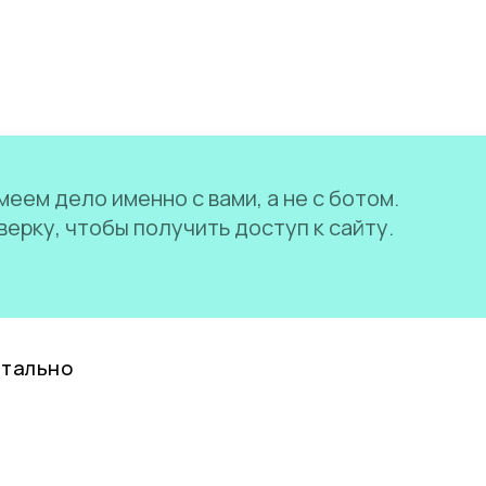
еем дело именно с вами, а не с ботом.
ерку, чтобы получить доступ к сайту.
нтально