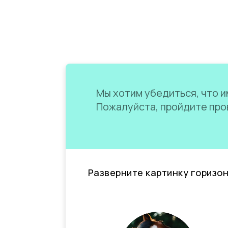
Мы хотим убедиться, что им
Пожалуйста, пройдите пров
Разверните картинку горизо