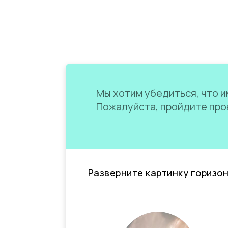
Мы хотим убедиться, что им
Пожалуйста, пройдите пров
Разверните картинку горизо