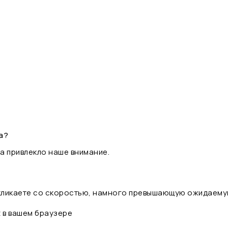
а?
а привлекло наше внимание.
 кликаете со скоростью, намного превышающую ожидаему
t в вашем браузере