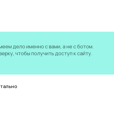
еем дело именно с вами, а не с ботом.
ерку, чтобы получить доступ к сайту.
нтально