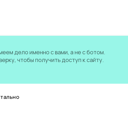
еем дело именно с вами, а не с ботом.
ерку, чтобы получить доступ к сайту.
нтально