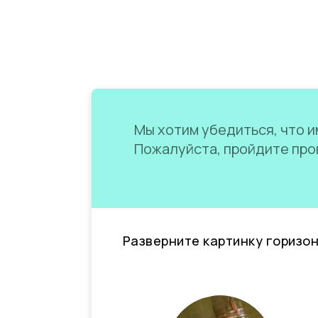
Мы хотим убедиться, что им
Пожалуйста, пройдите пров
Разверните картинку горизо