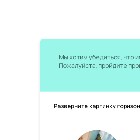
Мы хотим убедиться, что им
Пожалуйста, пройдите пров
Разверните картинку горизо