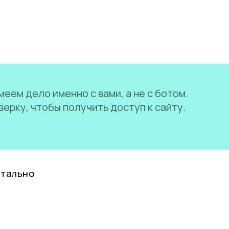
еем дело именно с вами, а не с ботом.
ерку, чтобы получить доступ к сайту.
нтально