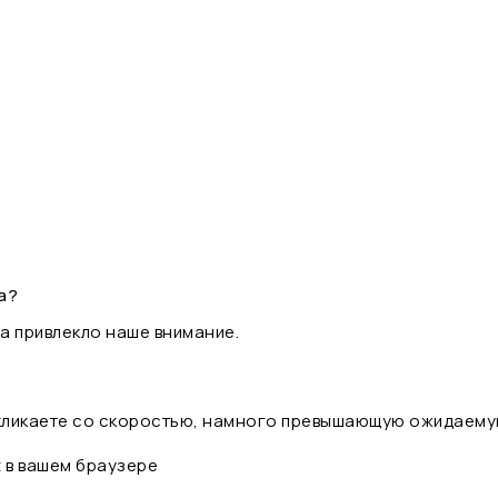
а?
а привлекло наше внимание.
 кликаете со скоростью, намного превышающую ожидаему
t в вашем браузере