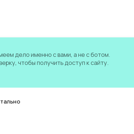
еем дело именно с вами, а не с ботом.
ерку, чтобы получить доступ к сайту.
нтально