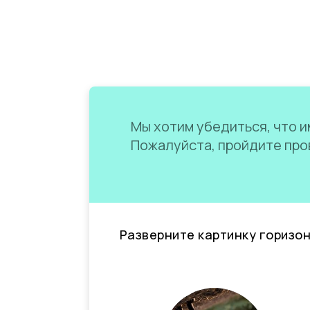
Мы хотим убедиться, что им
Пожалуйста, пройдите пров
Разверните картинку горизо