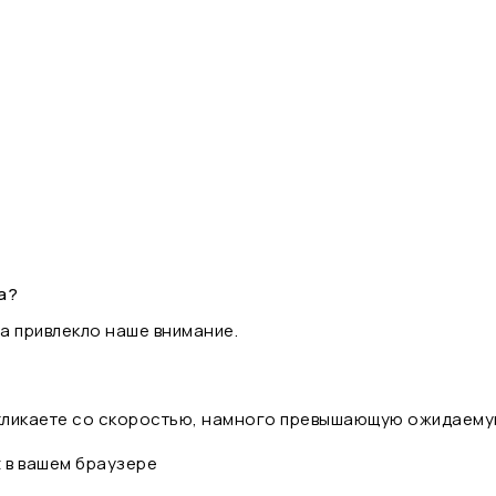
а?
а привлекло наше внимание.
 кликаете со скоростью, намного превышающую ожидаему
t в вашем браузере