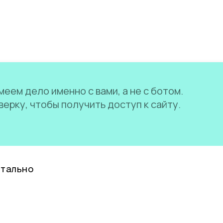
еем дело именно с вами, а не с ботом.
ерку, чтобы получить доступ к сайту.
нтально