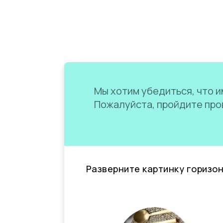
Мы хотим убедиться, что им
Пожалуйста, пройдите пров
Разверните картинку горизо