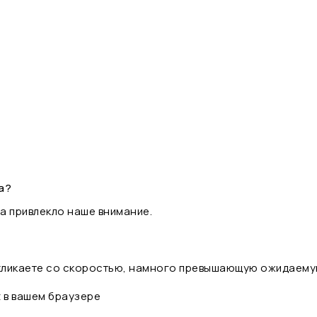
а?
а привлекло наше внимание.
 кликаете со скоростью, намного превышающую ожидаему
t в вашем браузере