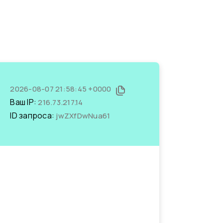
2026-08-07 21:58:45 +0000
Ваш IP:
216.73.217.14
ID запроса:
jwZXfDwNua61