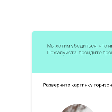
Мы хотим убедиться, что им
Пожалуйста, пройдите пров
Разверните картинку горизо