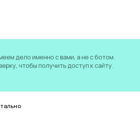
еем дело именно с вами, а не с ботом.
ерку, чтобы получить доступ к сайту.
нтально