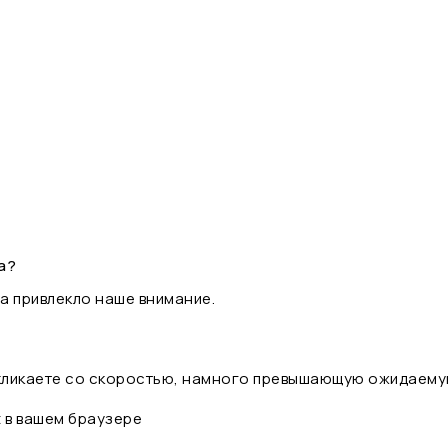
а?
а привлекло наше внимание.
 кликаете со скоростью, намного превышающую ожидаему
t в вашем браузере