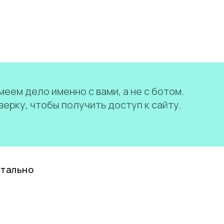
еем дело именно с вами, а не с ботом.
ерку, чтобы получить доступ к сайту.
нтально