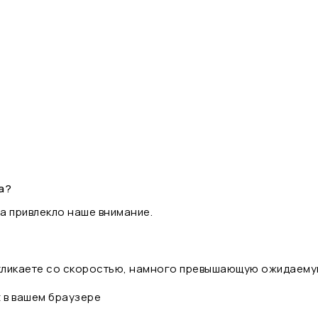
а?
а привлекло наше внимание.
 кликаете со скоростью, намного превышающую ожидаему
t в вашем браузере