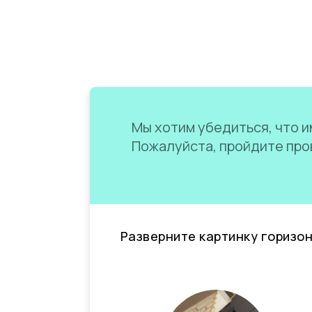
Мы хотим убедиться, что им
Пожалуйста, пройдите пров
Разверните картинку горизо