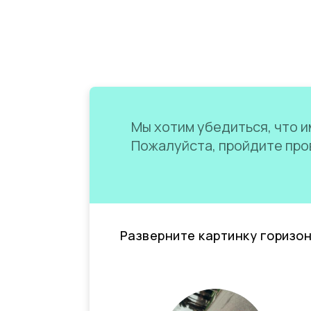
Мы хотим убедиться, что им
Пожалуйста, пройдите пров
Разверните картинку горизо