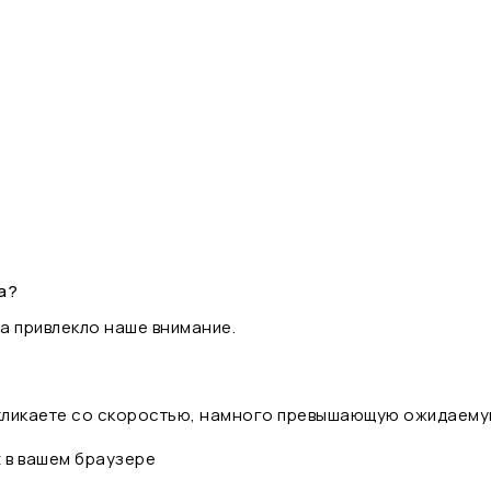
а?
а привлекло наше внимание.
 кликаете со скоростью, намного превышающую ожидаему
t в вашем браузере