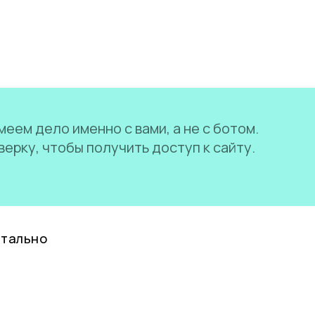
еем дело именно с вами, а не с ботом.
ерку, чтобы получить доступ к сайту.
нтально