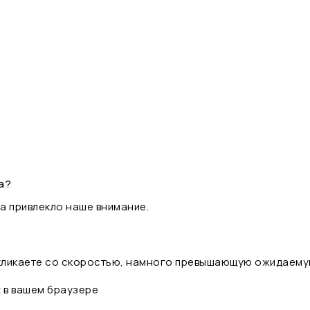
а?
а привлекло наше внимание.
 кликаете со скоростью, намного превышающую ожидаему
t в вашем браузере