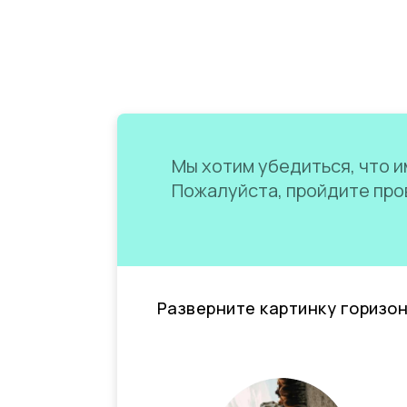
Мы хотим убедиться, что им
Пожалуйста, пройдите пров
Разверните картинку горизо