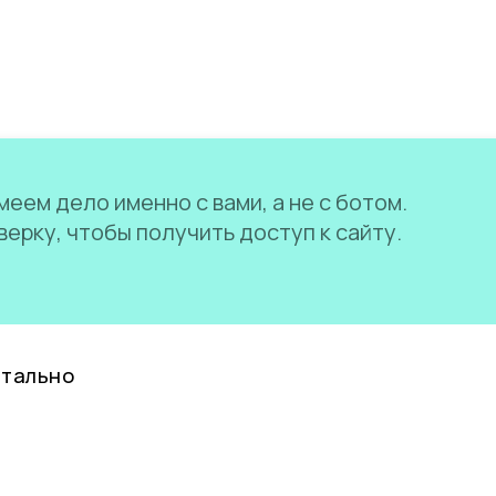
еем дело именно с вами, а не с ботом.
ерку, чтобы получить доступ к сайту.
нтально