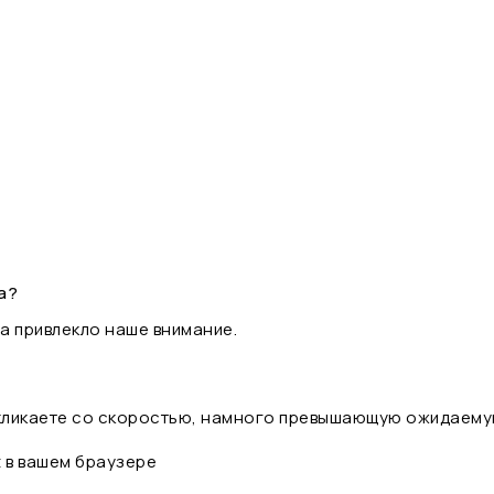
а?
а привлекло наше внимание.
 кликаете со скоростью, намного превышающую ожидаему
t в вашем браузере