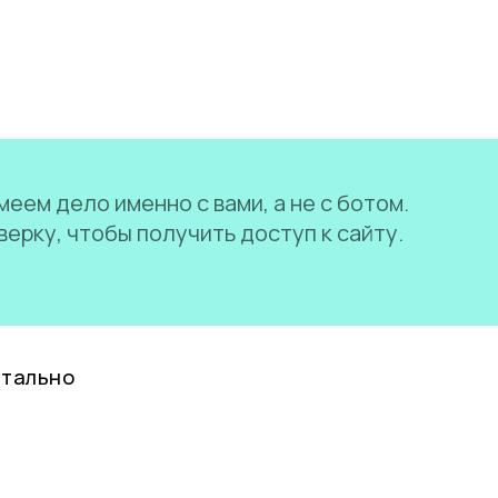
еем дело именно с вами, а не с ботом.
ерку, чтобы получить доступ к сайту.
нтально