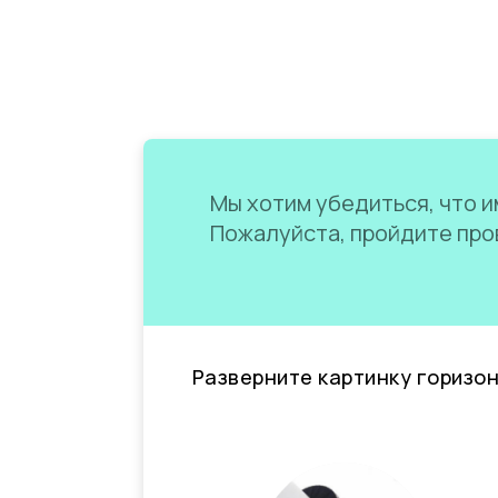
Мы хотим убедиться, что им
Пожалуйста, пройдите пров
Разверните картинку горизо