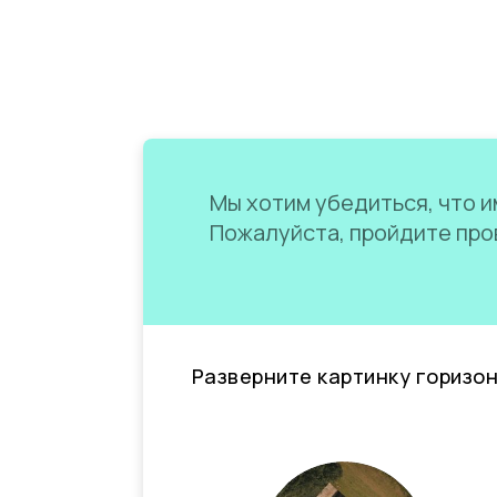
Мы хотим убедиться, что им
Пожалуйста, пройдите пров
Разверните картинку горизо