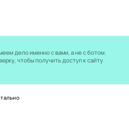
еем дело именно с вами, а не с ботом.
ерку, чтобы получить доступ к сайту.
нтально