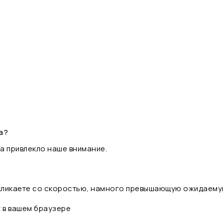
а?
а привлекло наше внимание.
 кликаете со скоростью, намного превышающую ожидаему
t в вашем браузере