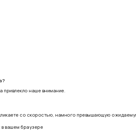
а?
а привлекло наше внимание.
 кликаете со скоростью, намного превышающую ожидаему
t в вашем браузере