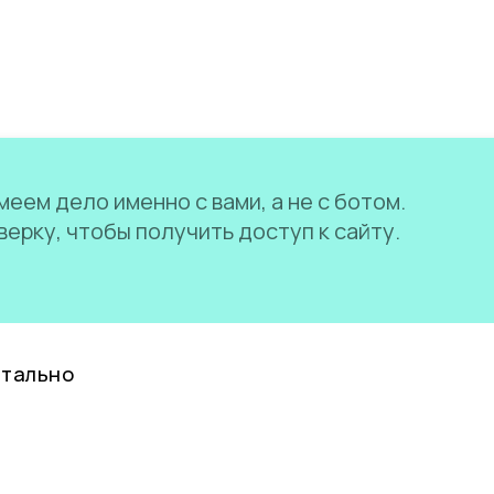
еем дело именно с вами, а не с ботом.
ерку, чтобы получить доступ к сайту.
нтально