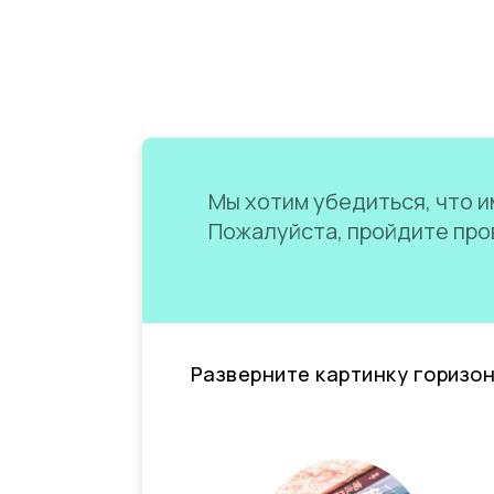
Мы хотим убедиться, что им
Пожалуйста, пройдите пров
Разверните картинку горизо