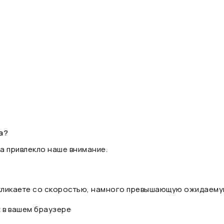
а?
а привлекло наше внимание.
 кликаете со скоростью, намного превышающую ожидаему
t в вашем браузере