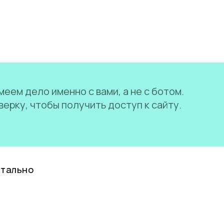
еем дело именно с вами, а не с ботом.
ерку, чтобы получить доступ к сайту.
нтально