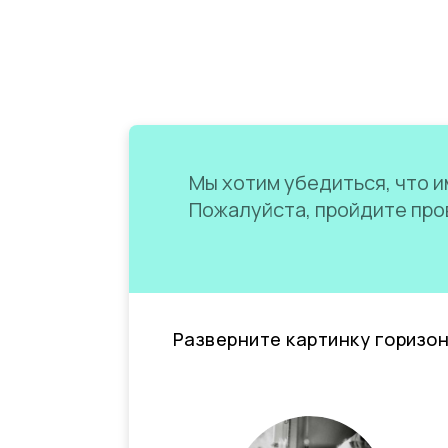
Мы хотим убедиться, что им
Пожалуйста, пройдите пров
Разверните картинку горизо