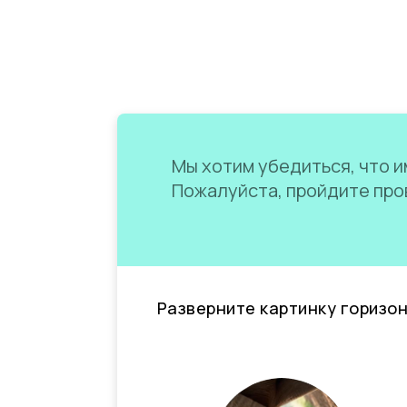
Мы хотим убедиться, что им
Пожалуйста, пройдите пров
Разверните картинку горизо