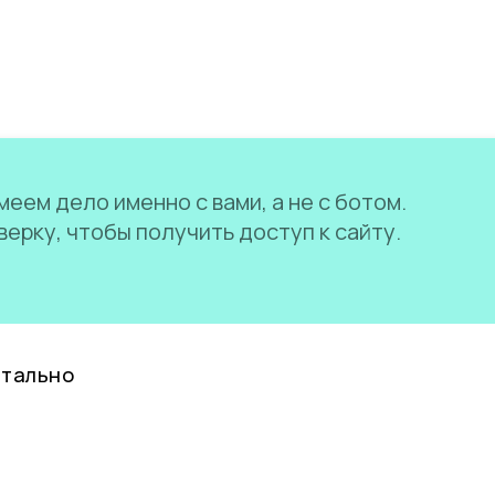
еем дело именно с вами, а не с ботом.
ерку, чтобы получить доступ к сайту.
нтально