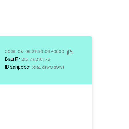
2026-08-06 23:59:03 +0000
Ваш IP:
216.73.216.176
ID запроса:
3xaDg1wOdSw1