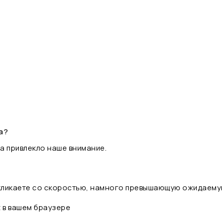
а?
а привлекло наше внимание.
 кликаете со скоростью, намного превышающую ожидаему
t в вашем браузере