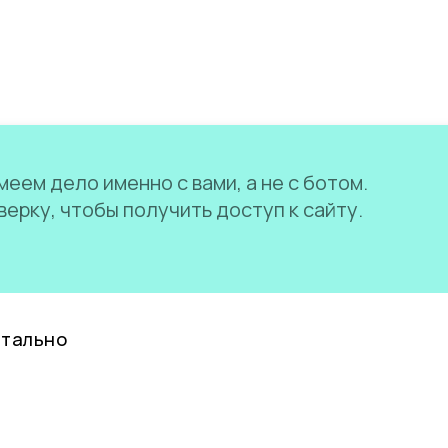
еем дело именно с вами, а не с ботом.
ерку, чтобы получить доступ к сайту.
нтально