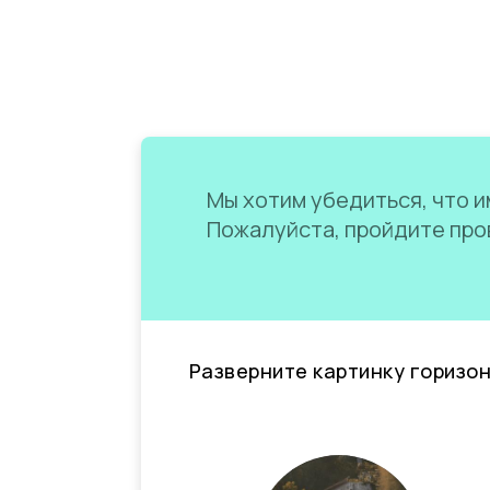
Мы хотим убедиться, что им
Пожалуйста, пройдите пров
Разверните картинку горизо