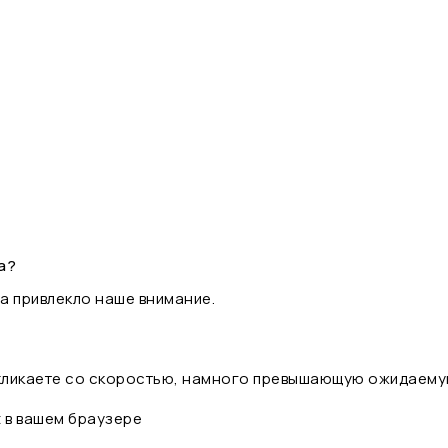
а?
а привлекло наше внимание.
 кликаете со скоростью, намного превышающую ожидаему
t в вашем браузере