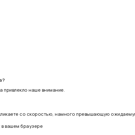
а?
а привлекло наше внимание.
 кликаете со скоростью, намного превышающую ожидаему
t в вашем браузере