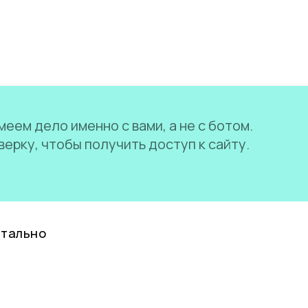
еем дело именно с вами, а не с ботом.
ерку, чтобы получить доступ к сайту.
нтально