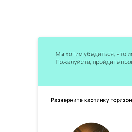
Мы хотим убедиться, что им
Пожалуйста, пройдите пров
Разверните картинку горизо