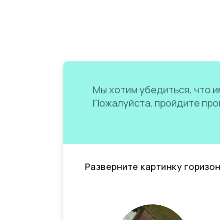
Мы хотим убедиться, что им
Пожалуйста, пройдите пров
Разверните картинку горизо