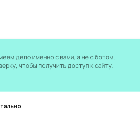
еем дело именно с вами, а не с ботом.
ерку, чтобы получить доступ к сайту.
нтально