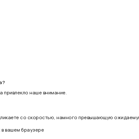
а?
а привлекло наше внимание.
 кликаете со скоростью, намного превышающую ожидаему
t в вашем браузере