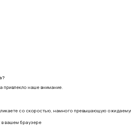
а?
а привлекло наше внимание.
 кликаете со скоростью, намного превышающую ожидаему
t в вашем браузере