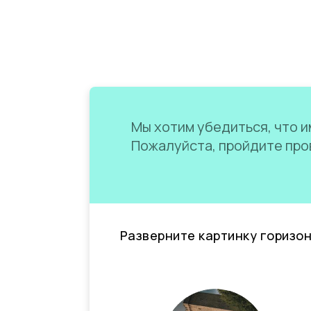
Мы хотим убедиться, что им
Пожалуйста, пройдите пров
Разверните картинку горизо