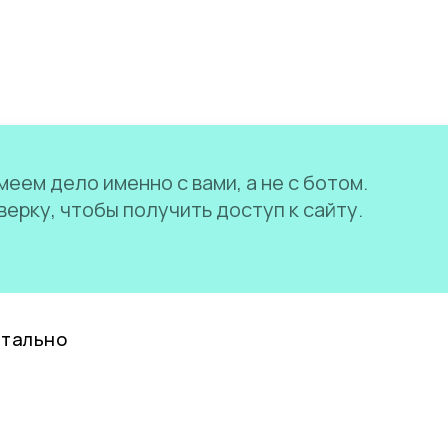
еем дело именно с вами, а не с ботом.
ерку, чтобы получить доступ к сайту.
нтально