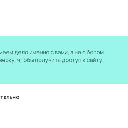
еем дело именно с вами, а не с ботом.
ерку, чтобы получить доступ к сайту.
нтально