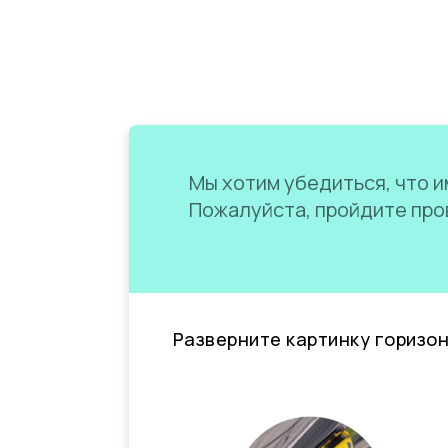
Мы хотим убедиться, что им
Пожалуйста, пройдите пров
Разверните картинку горизо