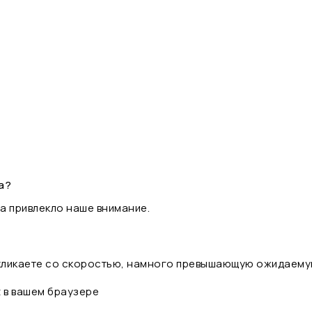
а?
а привлекло наше внимание.
 кликаете со скоростью, намного превышающую ожидаему
t в вашем браузере