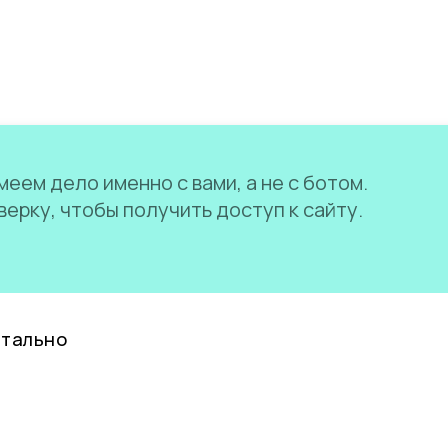
еем дело именно с вами, а не с ботом.
ерку, чтобы получить доступ к сайту.
нтально