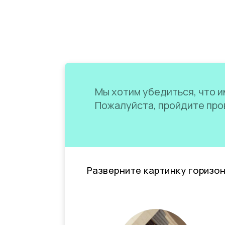
Мы хотим убедиться, что им
Пожалуйста, пройдите пров
Разверните картинку горизо