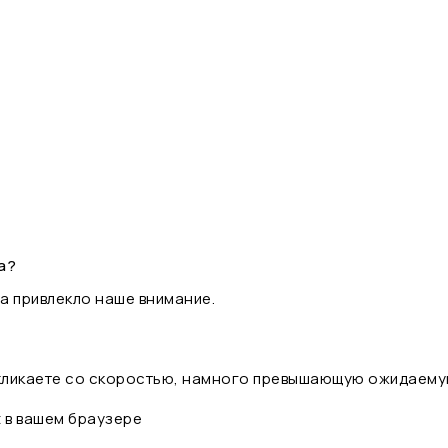
а?
а привлекло наше внимание.
 кликаете со скоростью, намного превышающую ожидаему
t в вашем браузере