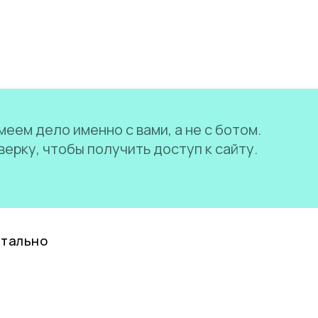
еем дело именно с вами, а не с ботом.
ерку, чтобы получить доступ к сайту.
нтально