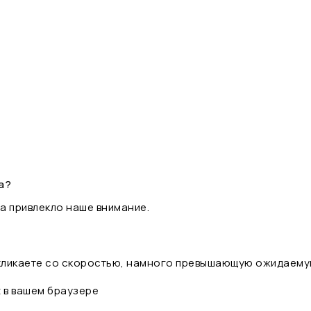
а?
а привлекло наше внимание.
 кликаете со скоростью, намного превышающую ожидаему
t в вашем браузере