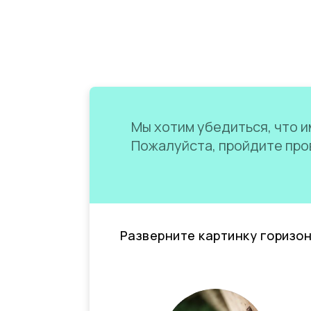
Мы хотим убедиться, что им
Пожалуйста, пройдите пров
Разверните картинку горизо