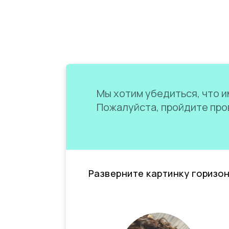
Мы хотим убедиться, что им
Пожалуйста, пройдите пров
Разверните картинку горизо