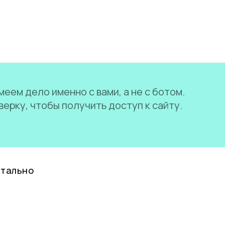
еем дело именно с вами, а не с ботом.
ерку, чтобы получить доступ к сайту.
нтально