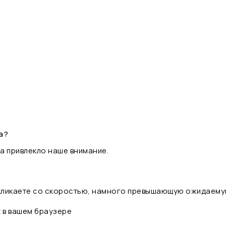
а?
а привлекло наше внимание.
 кликаете со скоростью, намного превышающую ожидаему
t в вашем браузере